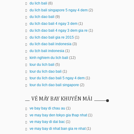
du lich bali
(6)
du lich bali singapore 5 ngay 4 dem
(2)
du lich dao bali
(9)
du lich dao bali 4 ngay 3 dem
(1)
du lich dao bali 4 ngay 3 dem gia re
(1)
du lich dao bali gia re 2015
(1)
du lich dao bali indonesia
(3)
du lịch bali indonesia
(1)
kinh nghiem du lich bali
(12)
tour du lich bali
(5)
tour du lich dao bali
(1)
tour du lich dao bali 5 ngay 4 dem
(1)
tour du lich dao bali singapore
(2)
VÉ MÁY BAY KHUYẾN MÃI
ve bay bay di chau au
(1)
ve may bay den tokyo gia thap nhat
(1)
ve may bay di dai bac
(1)
ve may bay di nhat ban gia re nhat
(1)