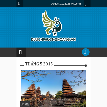
August 10, 2026
04:05:49
THÁNG 5 2015
11:06