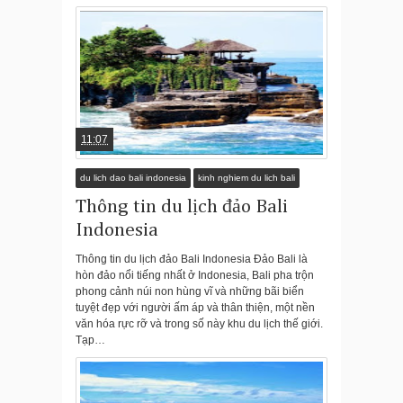
11:07
du lich dao bali indonesia
kinh nghiem du lich bali
Thông tin du lịch đảo Bali
Indonesia
Thông tin du lịch đảo Bali Indonesia Đảo Bali là
hòn đảo nổi tiếng nhất ở Indonesia, Bali pha trộn
phong cảnh núi non hùng vĩ và những bãi biển
tuyệt đẹp với người ấm áp và thân thiện, một nền
văn hóa rực rỡ và trong số này khu du lịch thế giới.
Tạp…