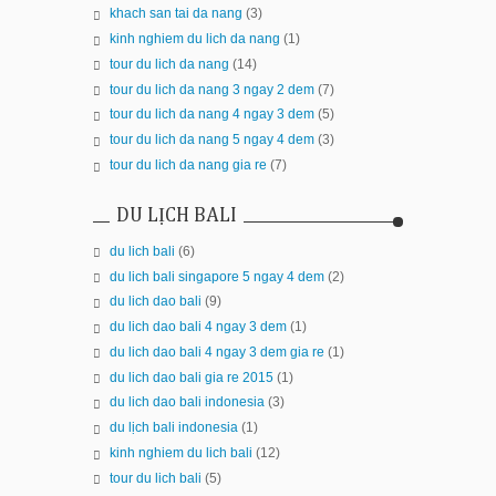
khach san tai da nang
(3)
kinh nghiem du lich da nang
(1)
tour du lich da nang
(14)
tour du lich da nang 3 ngay 2 dem
(7)
tour du lich da nang 4 ngay 3 dem
(5)
tour du lich da nang 5 ngay 4 dem
(3)
tour du lich da nang gia re
(7)
DU LỊCH BALI
du lich bali
(6)
du lich bali singapore 5 ngay 4 dem
(2)
du lich dao bali
(9)
du lich dao bali 4 ngay 3 dem
(1)
du lich dao bali 4 ngay 3 dem gia re
(1)
du lich dao bali gia re 2015
(1)
du lich dao bali indonesia
(3)
du lịch bali indonesia
(1)
kinh nghiem du lich bali
(12)
tour du lich bali
(5)