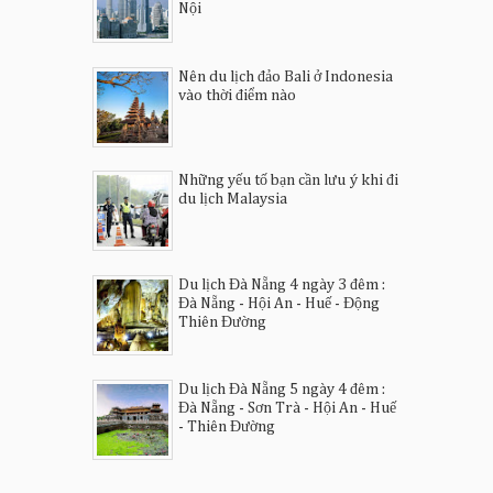
Nội
Nên du lịch đảo Bali ở Indonesia
vào thời điểm nào
Những yếu tố bạn cần lưu ý khi đi
du lịch Malaysia
Du lịch Đà Nẵng 4 ngày 3 đêm :
Đà Nẵng - Hội An - Huế - Động
Thiên Đường
Du lịch Đà Nẵng 5 ngày 4 đêm :
Đà Nẵng - Sơn Trà - Hội An - Huế
- Thiên Đường