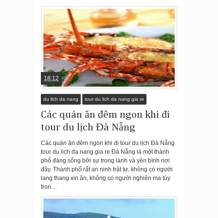
18:12
du lich da nang
tour du lich da nang gia re
Các quán ăn đêm ngon khi đi
tour du lịch Đà Nẵng
Các quán ăn đêm ngon khi đi tour du lịch Đà Nẵng
tour du lich da nang gia re Đà Nẵng là một thành
phố đáng sống bởi sự trong lành và yên bình nơi
đây. Thành phố rất an ninh trật tự, không có người
lang thang xin ăn, không có người nghiện ma túy
tron…