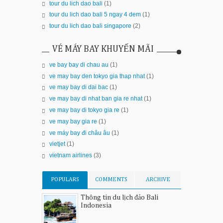
tour du lich dao bali
(1)
tour du lich dao bali 5 ngay 4 dem
(1)
tour du lich dao bali singapore
(2)
VÉ MÁY BAY KHUYẾN MÃI
ve bay bay di chau au
(1)
ve may bay den tokyo gia thap nhat
(1)
ve may bay di dai bac
(1)
ve may bay di nhat ban gia re nhat
(1)
ve may bay di tokyo gia re
(1)
ve may bay gia re
(1)
ve máy bay đi châu âu
(1)
vietjet
(1)
vietnam airlines
(3)
POPULARS
COMMENTS
ARCHIVE
Thông tin du lịch đảo Bali
Indonesia