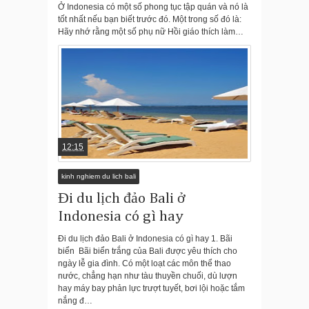
Ở Indonesia có một số phong tục tập quán và nó là
tốt nhất nếu bạn biết trước đó. Một trong số đó là:
Hãy nhớ rằng một số phụ nữ Hồi giáo thích làm…
12:15
kinh nghiem du lich bali
Đi du lịch đảo Bali ở
Indonesia có gì hay
Đi du lịch đảo Bali ở Indonesia có gì hay 1. Bãi
biển Bãi biển trắng của Bali được yêu thích cho
ngày lễ gia đình. Có một loạt các môn thể thao
nước, chẳng hạn như tàu thuyền chuối, dù lượn
hay máy bay phản lực trượt tuyết, bơi lội hoặc tắm
nắng đ…