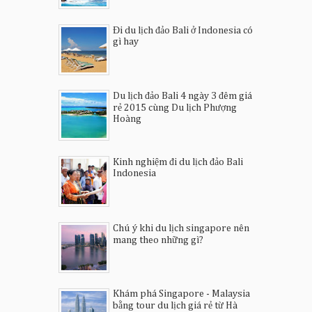
Đi du lịch đảo Bali ở Indonesia có
gì hay
Du lịch đảo Bali 4 ngày 3 đêm giá
rẻ 2015 cùng Du lịch Phượng
Hoàng
Kinh nghiệm đi du lịch đảo Bali
Indonesia
Chú ý khi du lịch singapore nên
mang theo những gì?
Khám phá Singapore - Malaysia
bằng tour du lịch giá rẻ từ Hà