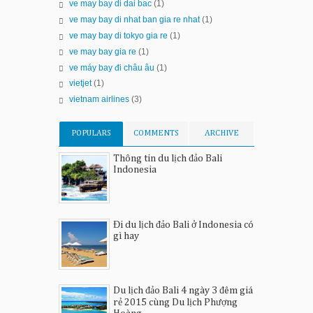
ve may bay di dai bac
(1)
ve may bay di nhat ban gia re nhat
(1)
ve may bay di tokyo gia re
(1)
ve may bay gia re
(1)
ve máy bay đi châu âu
(1)
vietjet
(1)
vietnam airlines
(3)
POPULARS
COMMENTS
ARCHIVE
Thông tin du lịch đảo Bali
Indonesia
Đi du lịch đảo Bali ở Indonesia có
gì hay
Du lịch đảo Bali 4 ngày 3 đêm giá
rẻ 2015 cùng Du lịch Phượng