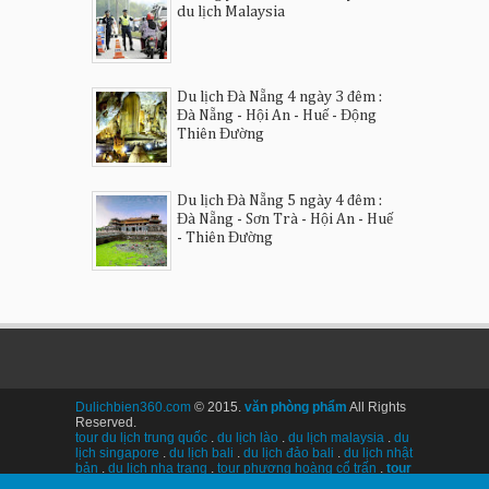
du lịch Malaysia
Du lịch Đà Nẵng 4 ngày 3 đêm :
Đà Nẵng - Hội An - Huế - Động
Thiên Đường
Du lịch Đà Nẵng 5 ngày 4 đêm :
Đà Nẵng - Sơn Trà - Hội An - Huế
- Thiên Đường
Dulichbien360.com
© 2015.
văn phòng phẩm
All Rights
Reserved.
tour du lịch trung quốc
.
du lịch lào
.
du lịch malaysia
.
du
lịch singapore
.
du lịch bali
.
du lịch đảo bali
.
du lịch nhật
bản
.
du lịch nha trang
.
tour phượng hoàng cổ trấn
.
tour
phượng hoàng cổ trấn
.
tour du lịch phượng hoàng cổ