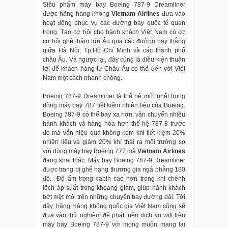
Siêu phẩm máy bay Boeing 787-9 Dreamliner
được hãng hàng không
Vietnam Airlines
đưa vào
hoạt động phục vụ các đường bay quốc tế quan
trọng. Tạo cơ hội cho hành khách Việt Nam có cơ
cơ hội ghé thăm trời Âu qua các đường bay thẳng
giữa Hà Nội, Tp.Hồ Chí Minh và các thành phố
châu Âu. Và ngược lại, đây cũng là điều kiện thuận
lợi để khách hàng từ Châu Âu có thể đến với Việt
Nam một cách nhanh chóng.
Boeing 787-9 Dreamliner là thế hệ mới nhất trong
dòng máy bay 787 tiết kiệm nhiên liệu của Boeing.
Boeing 787-9 có thể bay xa hơn, vận chuyển nhiều
hành khách và hàng hóa hơn thế hệ 787-8 trước
đó mà vẫn hiệu quả không kém khi tiết kiệm 20%
nhiên liệu và giảm 20% khí thải ra môi trường so
với dòng máy bay Boeing 777 mà
Vietnam Airlines
đang khai thác. Máy bay Boeing 787-9 Dreamliner
được trang bị ghế hạng thương gia ngả phẳng 180
độ. Độ ẩm trong cabin cao hơn trong khi chênh
lệch áp suất trong khoang giảm, giúp hành khách
bớt mệt mỏi trên những chuyến bay đường dài. Tới
đây, hãng Hàng không quốc gia Việt Nam cũng sẽ
đưa vào thử nghiệm để phát triển dịch vụ wifi trên
máy bay Boeing 787-9 với mong muốn mang lại