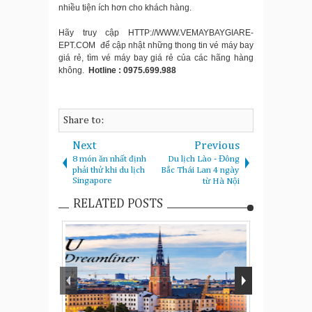
nhiều tiện ích hơn cho khách hàng.
Hãy truy cập HTTP://WWW.VEMAYBAYGIARE-
EPT.COM để cập nhật những thong tin vé máy bay
giá rẻ, tìm vé máy bay giá rẻ của các hãng hàng
không.
Hotline : 0975.699.988
Share to:
Next
Previous
8 món ăn nhất định
Du lịch Lào - Đông
phải thử khi du lịch
Bắc Thái Lan 4 ngày
Singapore
từ Hà Nội
RELATED POSTS