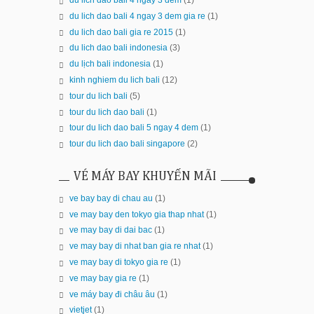
du lich dao bali 4 ngay 3 dem
(1)
du lich dao bali 4 ngay 3 dem gia re
(1)
du lich dao bali gia re 2015
(1)
du lich dao bali indonesia
(3)
du lịch bali indonesia
(1)
kinh nghiem du lich bali
(12)
tour du lich bali
(5)
tour du lich dao bali
(1)
tour du lich dao bali 5 ngay 4 dem
(1)
tour du lich dao bali singapore
(2)
VÉ MÁY BAY KHUYẾN MÃI
ve bay bay di chau au
(1)
ve may bay den tokyo gia thap nhat
(1)
ve may bay di dai bac
(1)
ve may bay di nhat ban gia re nhat
(1)
ve may bay di tokyo gia re
(1)
ve may bay gia re
(1)
ve máy bay đi châu âu
(1)
vietjet
(1)