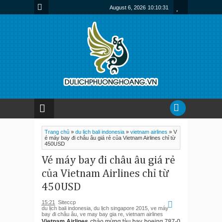
August 6, 2026
10:10:32
Trang chủ
»
du lịch bali indonesia
»
vietnam airlines
»
V
é máy bay đi châu âu giá rẻ của Vietnam Airlines chỉ từ
450USD
Vé máy bay đi châu âu giá rẻ
của Vietnam Airlines chỉ từ
450USD
15:21
Siteccp
du lịch bali indonesia
,
du lịch singapore 2015
,
ve máy
bay đi châu âu
,
ve may bay gia re
,
vietnam airlines
Vietnam Airlines
chào mừng tàu bay boeing 787-0