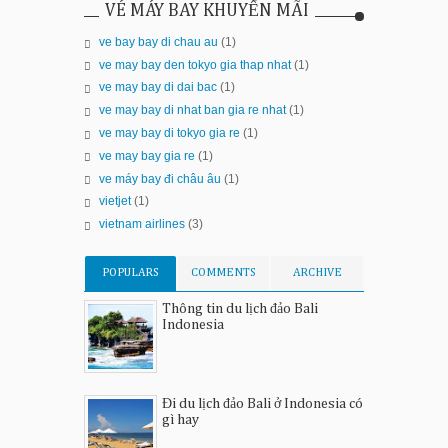
VÉ MÁY BAY KHUYẾN MÃI
ve bay bay di chau au
(1)
ve may bay den tokyo gia thap nhat
(1)
ve may bay di dai bac
(1)
ve may bay di nhat ban gia re nhat
(1)
ve may bay di tokyo gia re
(1)
ve may bay gia re
(1)
ve máy bay đi châu âu
(1)
vietjet
(1)
vietnam airlines
(3)
POPULARS
COMMENTS
ARCHIVE
Thông tin du lịch đảo Bali
Indonesia
Đi du lịch đảo Bali ở Indonesia có
gì hay