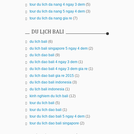
tour du lich da nang 4 ngay 3 dem
(5)
tour du lich da nang 5 ngay 4 dem
(3)
tour du lich da nang gia re
(7)
DU LỊCH BALI
du lich bali
(6)
du lich bali singapore 5 ngay 4 dem
(2)
du lich dao bali
(9)
du lich dao bali 4 ngay 3 dem
(1)
du lich dao bali 4 ngay 3 dem gia re
(1)
du lich dao bali gia re 2015
(1)
du lich dao bali indonesia
(3)
du lịch bali indonesia
(1)
kinh nghiem du lich bali
(12)
tour du lich bali
(5)
tour du lich dao bali
(1)
tour du lich dao bali 5 ngay 4 dem
(1)
tour du lich dao bali singapore
(2)