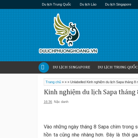
Du lịch Trung Quốc
Du lịch Lào
Du lịch Singapore
DU LỊCH SINGAPORE
DU LỊCH TRUNG QUỐC
Trang chủ
»
»
»
Unlabelled
Kinh nghiệm du lịch Sapa tháng 8
Kinh nghiệm du lịch Sapa tháng
16:36
Nặc danh
Vào những ngày tháng 8 Sapa chìm trong s
hồn ta cũng nhẹ nhàng hơn. Đây là thời g