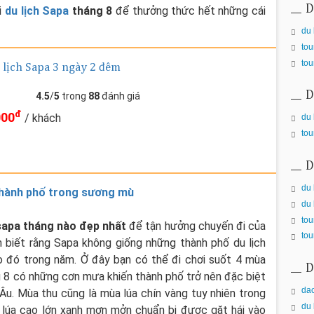
D
i
du lịch Sapa
tháng 8
để thưởng thức hết những cái
du 
tou
tou
 lịch Sapa 3 ngày 2 đêm
D
4.5
/
5
trong
88
đánh giá
đ
000
/ khách
du 
tou
D
du 
thành phố trong sương mù
du 
tou
 sapa tháng nào đẹp nhất
để tận hưởng chuyến đi của
tou
 biết rằng Sapa không giống những thành phố du lịch
o đó trong năm. Ở đây bạn có thể đi chơi suốt 4 mùa
D
g 8 có những cơn mưa khiến thành phố trở nên đặc biệt
da
u. Mùa thu cũng là mùa lúa chín vàng tuy nhiên trong
du 
lúa cao lớn xanh mơn mởn chuẩn bị được gặt hái vào