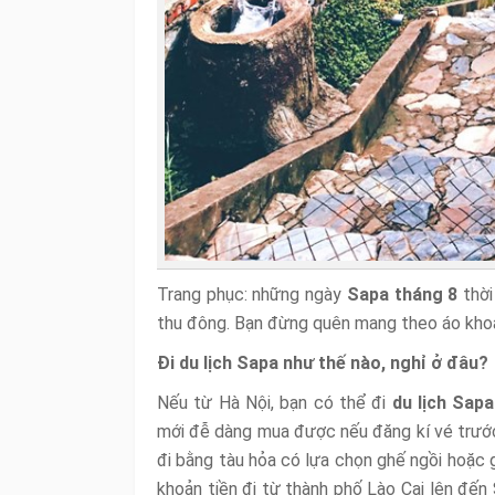
Trang phục: những ngày
Sapa tháng 8
thời
thu đông. Bạn đừng quên mang theo áo khoác 
Đi du lịch Sapa như thế nào, nghỉ ở đâu?
Nếu từ Hà Nội, bạn có thể đi
du lịch Sapa
mới đễ dàng mua được nếu đăng kí vé trước
đi bằng tàu hỏa có lựa chọn ghế ngồi hoặc 
khoản tiền đi từ thành phố Lào Cai lên đến 