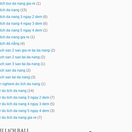
lich bui da nang gia re
(1)
lich da nang
(15)
lich da nang 3 ngay 2 dem
(6)
lich da nang 4 ngay 3 dem
(6)
lich da nang 5 ngay 4 dem
(1)
lich da nang gia re
(1)
lịch đà nẵng
(4)
ch san 2 sao gia re tai da nang
(2)
ch san 2 sao tai da nang
(2)
ch san 3 sao tai da nang
(1)
ach san da nang
(2)
ch san tai da nang
(3)
h nghiem du lich da nang
(1)
r du lich da nang
(14)
r du lich da nang 3 ngay 2 dem
(7)
r du lich da nang 4 ngay 3 dem
(5)
r du lich da nang 5 ngay 4 dem
(3)
r du lich da nang gia re
(7)
U LỊCH BALI