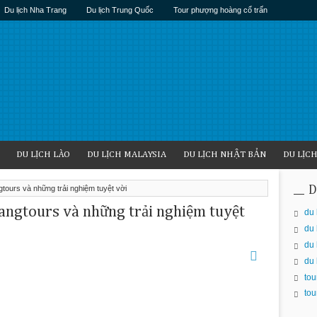
Du lịch Nha Trang
Du lịch Trung Quốc
Tour phượng hoàng cổ trấn
DU LỊCH LÀO
DU LỊCH MALAYSIA
DU LỊCH NHẬT BẢN
DU LỊC
tours và những trải nghiệm tuyệt vời
D
angtours và những trải nghiệm tuyệt
du 
du 
du 
du 
tou
tou