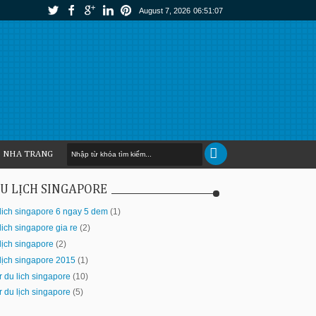
August 7, 2026
06:51:08
H NHA TRANG
U LỊCH SINGAPORE
lich singapore 6 ngay 5 dem
(1)
lich singapore gia re
(2)
lịch singapore
(2)
lịch singapore 2015
(1)
r du lich singapore
(10)
r du lịch singapore
(5)