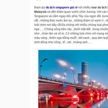
tham dự
du lịch singapore giá rẻ
với nhiều
tour du lịch
Malaysia
và đến thăm quan vườn chim Jurong. Với các to
Singapore và nằm ngay dốc phía Tây của ngọn đồi Juro
vắt , những thác nước ầm ào , những thảm cỏ xanh rì , 
loài chim nơi đây rất Đa chủng với nhiều chủng lọai phong p
nga , ... Chúng sống trên cây , dưới mặt đất , trong chu
nhơ , nhàn tản và vô lo. Có những loài chim chỉ mang 
màu vàng , thiên nga trắng muốt , két xanh , quạ đen t
sinh động như công , trĩ , vẹt , hoàng anh , …