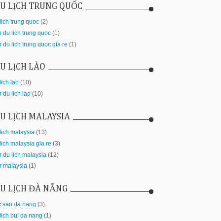
U LỊCH TRUNG QUỐC
lich trung quoc
(2)
r du lich trung quoc
(1)
r du lich trung quoc gia re
(1)
U LỊCH LÀO
lich lao
(10)
r du lich lao
(10)
U LỊCH MALAYSIA
lich malaysia
(13)
lich malaysia gia re
(3)
r du lich malaysia
(12)
r malaysia
(1)
U LỊCH ĐÀ NẴNG
c san da nang
(3)
lich bui da nang
(1)