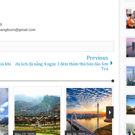
ội
oangtours@gmail.com
Previous
in khi
du lịch đà nẵng 4 ngày 3 đêm thăm thú bán đảo Sơn
Trà
May
13
,
2025
Apr
24
,
2025
Mar
19
,
20