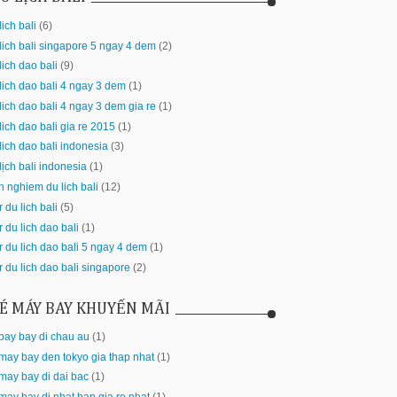
lich bali
(6)
lich bali singapore 5 ngay 4 dem
(2)
lich dao bali
(9)
lich dao bali 4 ngay 3 dem
(1)
lich dao bali 4 ngay 3 dem gia re
(1)
lich dao bali gia re 2015
(1)
lich dao bali indonesia
(3)
lịch bali indonesia
(1)
h nghiem du lich bali
(12)
r du lich bali
(5)
r du lich dao bali
(1)
r du lich dao bali 5 ngay 4 dem
(1)
r du lich dao bali singapore
(2)
É MÁY BAY KHUYẾN MÃI
bay bay di chau au
(1)
may bay den tokyo gia thap nhat
(1)
may bay di dai bac
(1)