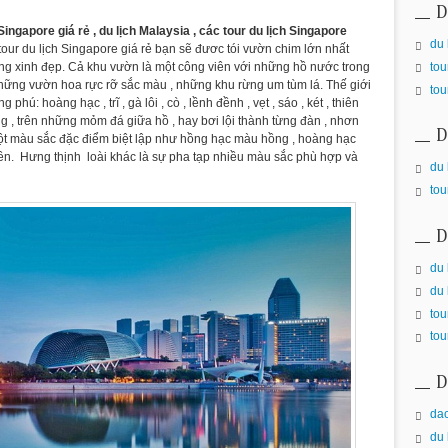
D
 Singapore giá rẻ , du lịch Malaysia , các tour du lịch Singapore
du 
ur du lịch Singapore giá rẻ bạn sẽ đươc tói vườn chim lớn nhất
tou
ng xinh đẹp. Cả khu vườn là một công viên với những hồ nước trong
những vườn hoa rực rỡ sắc màu , những khu rừng um tùm lá. Thế giới
tou
hú: hoàng hạc , trĩ , gà lôi , cò , lềnh đềnh , vẹt , sáo , két , thiên
ồng , trên những mỏm đá giữa hồ , hay bơi lội thành từng đàn , nhơn
D
một màu sắc đặc điểm biệt lập như hồng hạc màu hồng , hoàng hạc
uyền. Hưng thịnh loài khác là sự pha tạp nhiều màu sắc phù hợp và
du 
tou
D
du 
du 
tou
tou
D
da
du 