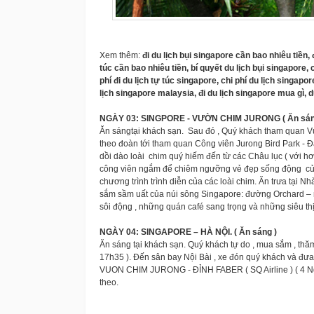
Xem thêm:
đi du lịch bụi singapore cần bao nhiêu tiền,
túc cần bao nhiêu tiền, bí quyết du lịch bụi singapore, c
phí đi du lịch tự túc singapore, chi phí du lịch singapo
lịch singapore malaysia, đi du lịch singapore mua gì, d
NGÀY 03: SINGPORE - VƯỜN CHIM JURONG ( Ăn sáng ,
Ăn sángtại khách sạn. Sau đó , Quý khách tham quan Vư
theo đoàn tới tham quan Công viên Jurong Bird Park - Đ
dồi dào loài chim quý hiếm đến từ các Châu lục ( với h
công viên ngắm để chiêm ngưỡng vẻ đẹp sống động của 
chương trình trình diễn của các loài chim. Ăn trưa tạ
sắm sầm uất của núi sông Singapore: đường Orchard – nơ
sôi động , những quán café sang trọng và những siêu t
NGÀY 04: SINGAPORE – HÀ NỘI. ( Ăn sáng )
Ăn sáng tại khách sạn. Quý khách tự do , mua sắm , thă
17h35 ). Đến sân bay Nội Bài , xe đón quý khách và đưa
VUON CHIM JURONG - ĐỈNH FABER ( SQ Airline ) ( 4 Ngày
theo.