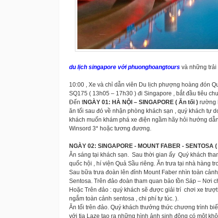
du lịch singapore với phuonghoangtours
và những trải 
10:00 , Xe và chỉ dẫn viên Du lịch phượng hoàng đón Qu
SQ175 ( 13h05 – 17h30 ) đi Singapore , bắt đầu tiêu c
Đến t
NGÀY 01: HÀ NỘI – SINGAPORE ( Ăn tối )
rường 
ăn tối sau đó về nhận phòng khách sạn , quý khách tự d
khách muốn khám phá xe điện ngầm hãy hỏi hướng dẫn viê
Winsord 3* hoặc tương đương.
NGÀY 02: SINGAPORE - MOUNT FABER - SENTOSA ( Ăn 
Ăn sáng tại khách sạn. Sau thời gian ấy Quý khách tham
quốc hội , hí viện Quả Sầu riêng. Ăn trưa tại nhà hàng 
Sau bữa trưa đoàn lên đỉnh Mount Faber nhìn toàn cản
Sentosa. Trên đảo đoàn tham quan bảo tồn Sáp – Nơi c
Hoặc Trên đảo : quý khách sẽ được giải trí chơi xe trượt
ngắm toàn cảnh sentosa , chi phí tự túc. ).
Ăn tối trên đảo. Quý khách thưởng thức chương trình b
với tia Laze tạo ra những hình ảnh sinh động có một k