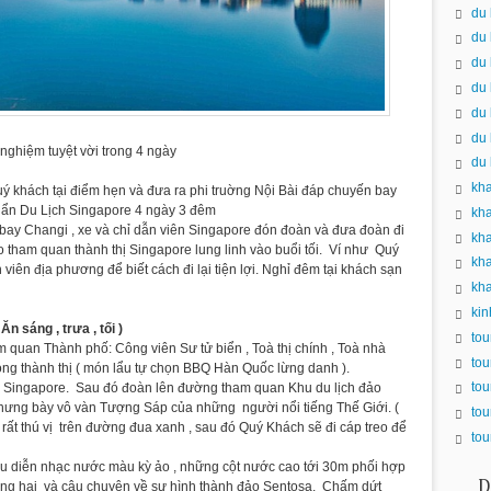
du 
du 
du 
du 
du 
du 
nghiệm tuyệt vời trong 4 ngày
du 
kha
ý khách tại điểm hẹn và đưa ra phi truờng Nội Bài đáp chuyến bay
huẩn Du Lịch Singapore 4 ngày 3 đêm
kha
bay Changi , xe và chỉ dẫn viên Singapore đón đoàn và đưa đoàn đi
kha
o tham quan thành thị Singapore lung linh vào buổi tối. Ví như Quý
kh
n địa phương để biết cách đi lại tiện lợi. Nghỉ đêm tại khách sạn
kha
kin
sáng , trưa , tối )
tou
 quan Thành phố: Công viên Sư tử biển , Toà thị chính , Toà nhà
tou
trong thành thị ( món lẩu tự chọn BBQ Hàn Quốc lừng danh ).
tou
h Singapore. Sau đó đoàn lên đường tham quan Khu du lịch đảo
hưng bày vô vàn Tượng Sáp của những người nổi tiếng Thế Giới. (
tou
 rất thú vị trên đường đua xanh , sau đó Quý Khách sẽ đi cáp treo để
tou
iểu diễn nhạc nước màu kỳ ảo , những cột nước cao tới 30m phối hợp
D
hông hai và câu chuỵện về sự hình thành đảo Sentosa. Chấm dứt