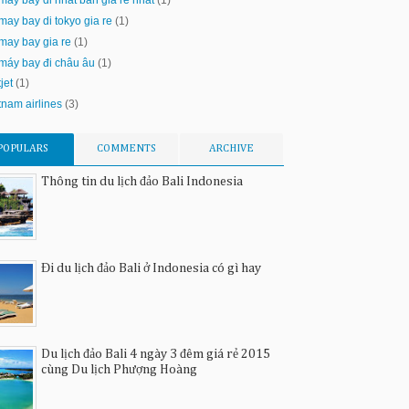
may bay di nhat ban gia re nhat
(1)
may bay di tokyo gia re
(1)
may bay gia re
(1)
máy bay đi châu âu
(1)
tjet
(1)
tnam airlines
(3)
POPULARS
COMMENTS
ARCHIVE
Thông tin du lịch đảo Bali Indonesia
Đi du lịch đảo Bali ở Indonesia có gì hay
Du lịch đảo Bali 4 ngày 3 đêm giá rẻ 2015
cùng Du lịch Phượng Hoàng