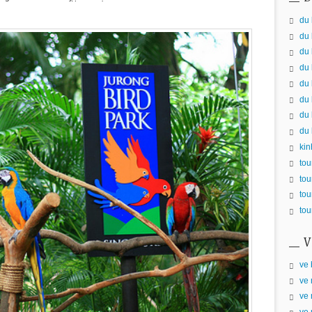
du 
du 
du 
du 
du 
du 
du 
du 
kin
tou
tou
tou
tou
V
ve 
ve 
ve 