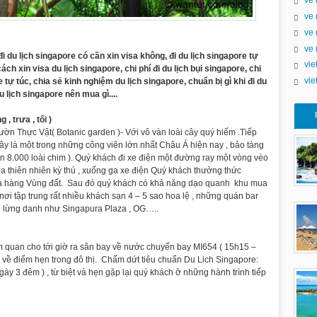
ve 
ve 
ve 
ve 
 đi du lịch singapore có cần xin visa không, đi du lịch singapore tự
vie
ách xin visa du lịch singapore, chi phí đi du lịch bụi singapore, chi
vie
re tự túc, chia sẻ kinh nghiệm du lịch singapore, chuẩn bị gì khi đi du
u lịch singapore nên mua gì....
 trưa , tối )
ờn Thực Vật( Botanic garden )- Với vô vàn loài cây quý hiếm .Tiếp
ây là một trong những công viên lớn nhất Châu Á hiện nay , bảo tàng
ơn 8.000 loài chim ). Quý khách đi xe điện một đường ray một vòng vèo
thiên nhiên kỳ thú , xuống ga xe điện Quý khách thưởng thức
i Nhà hàng Vùng đất. Sau đó quý khách có khả năng dạo quanh khu mua
i tập trung rất nhiều khách sạn 4 – 5 sao hoa lệ , những quán bar
hị lừng danh như Singapura Plaza , OG…..
m quan cho tới giờ ra sân bay về nước chuyến bay MI654 ( 15h15 –
 về điểm hẹn trong đô thị. Chấm dứt tiêu chuẩn Du Lich Singapore:
 3 đêm ) , từ biệt và hẹn gặp lại quý khách ở những hành trình tiếp