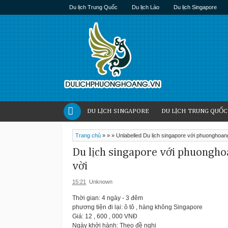
Du lịch Trung Quốc
Du lịch Lào
Du lịch Singapore
DU LỊCH SINGAPORE
DU LỊCH TRUNG QUỐC
Trang chủ
»
»
»
Unlabelled
Du lịch singapore với phuonghoang
Du lịch singapore với phuongho
vời
15:21
Unknown
Thời gian: 4 ngày - 3 đêm
phương tiện đi lại: ô tô , hàng không Singapore
Giá: 12 , 600 , 000 VNĐ
Ngày khởi hành: Theo đề nghị