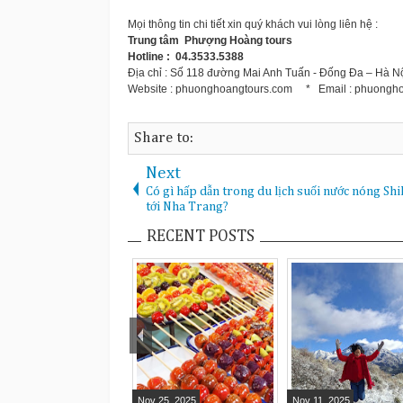
Mọi thông tin chi tiết xin quý khách vui lòng liên hệ :
Trung tâm Phượng Hoàng tours
Hotline : 04.3533.5388
Địa chỉ : Số 118 đường Mai Anh Tuấn - Đống Đa – Hà N
Website : phuonghoangtours.com * Email : phuongh
Share to:
Next
Có gì hấp dẫn trong du lịch suối nước nóng Shil
tới Nha Trang?
RECENT POSTS
Nov
25
,
2025
Nov
11
,
2025